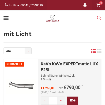
0
Hotline: 09642 / 7048010
mit Licht
Am
meisten
KaVo KaVo EXPERTmatic LUX
REDUZIERT
angesehen
E25L
Schnellläufer-Winkelstück
1:5 (rot)
-AKTIONSANGEBOT-
*
€790,00
€1.255,00
UVP
(€940,10 Inkl. MwSt.)
-
+