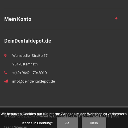
Mein Konto
DeinDentaldepot.de
Wunsiedler Straße 17
95478 Kemnath
+(49) 9642 - 7048010
info@deindentaldepot.de
Wir benutzen Cookies nur für interne Zwecke um den Webshop zu verbessern.
© Copyright 2026 - Powered by
Lightspeed
- Created by
Peter Nützel
|
RSS
Ist das in Ordnung?
Ja
Nein
feed
|
Sitemap