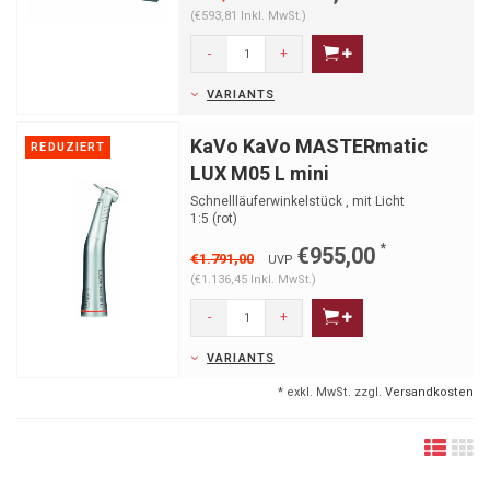
(€593,81 Inkl. MwSt.)
-
+
VARIANTS
KaVo KaVo MASTERmatic
REDUZIERT
LUX M05 L mini
Schnellläuferwinkelstück , mit Licht
1:5 (rot)
*
€955,00
€1.791,00
UVP
(€1.136,45 Inkl. MwSt.)
-
+
VARIANTS
* exkl. MwSt. zzgl.
Versandkosten