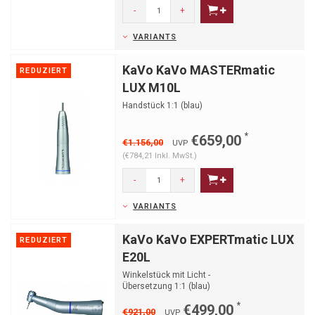
-
+
VARIANTS
KaVo KaVo MASTERmatic
REDUZIERT
LUX M10L
Handstück 1:1 (blau)
*
€659,00
€1.156,00
UVP
(€784,21 Inkl. MwSt.)
-
+
VARIANTS
KaVo KaVo EXPERTmatic LUX
REDUZIERT
E20L
Winkelstück mit Licht -
Übersetzung 1:1 (blau)
*
€499,00
€921,00
UVP