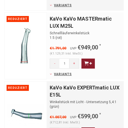
VARIANTS
KaVo KaVo MASTERmatic
REDUZIERT
LUX M25L
Schnellläuferwinkelstück
1:5 (rot)
*
€949,00
€1.791,00
UVP
(€1.129,31 Inkl. MwSt.)
-
+
VARIANTS
KaVo KaVo EXPERTmatic LUX
REDUZIERT
E15L
Winkelstück mit Licht - Untersetzung 5,4:1
(grün)
*
€599,00
€1.007,00
UVP
(€712,81 Inkl. MwSt.)