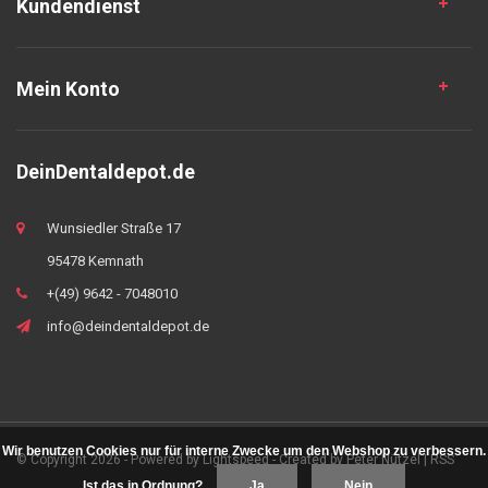
Kundendienst
Mein Konto
DeinDentaldepot.de
Wunsiedler Straße 17
95478 Kemnath
+(49) 9642 - 7048010
info@deindentaldepot.de
Wir benutzen Cookies nur für interne Zwecke um den Webshop zu verbessern.
© Copyright 2026 - Powered by
Lightspeed
- Created by
Peter Nützel
|
RSS
Ist das in Ordnung?
Ja
Nein