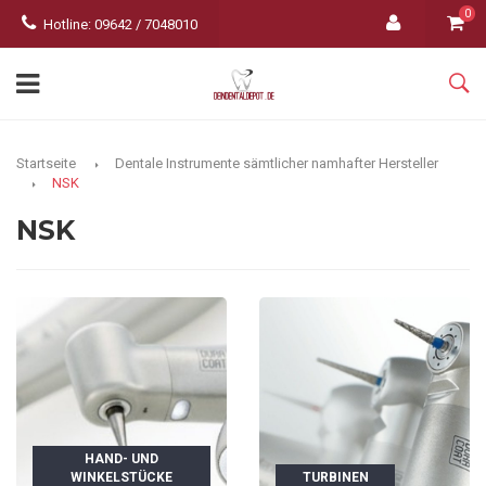
0
Hotline: 09642 / 7048010
Startseite
Dentale Instrumente sämtlicher namhafter Hersteller
NSK
NSK
HAND- UND
WINKELSTÜCKE
TURBINEN