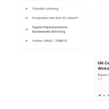
Schnelle Lieferung
REDUZIERT
Kompetenz seit über 30 Jahren!!!
Eigener Reparaturservice -
Bundesweite Abholung
Hotline: 09642 / 7048010
k
NSK NSK iCare+ C3
MK-De
Winke
Reinigungs-, Desinfektions- und Pflegegerät
Blaues W
1:1
€4.980,00
UVP
*
*
€95,00
€3.980,00
 Inkl. MwSt.)
(€4.736,20 Inkl. MwSt.)