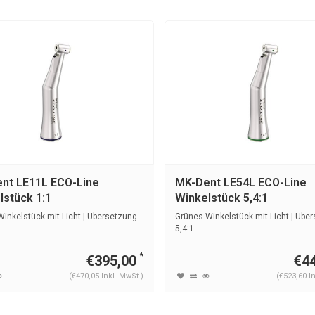
nt LE11L ECO-Line
MK-Dent LE54L ECO-Line
lstück 1:1
Winkelstück 5,4:1
inkelstück mit Licht | Übersetzung
Grünes Winkelstück mit Licht | Übe
5,4:1
*
€395,00
€4
(€470,05 Inkl. MwSt.)
(€523,60 I