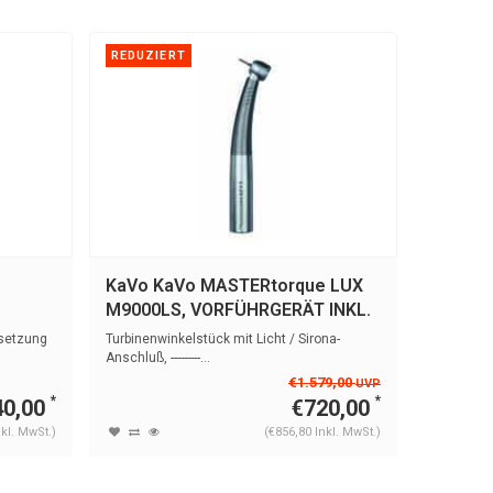
REDUZIERT
REDUZI
KaVo KaVo MASTERtorque LUX
KaVo K
M9000LS, VORFÜHRGERÄT INKL.
E25L
6 MONATE GARANTIE
rsetzung
Turbinenwinkelstück mit Licht / Sirona-
Schnelllä
Anschluß, ---------...
1:5 (rot)
-AKTIONS
€1.579,00
UVP
*
*
40,00
€720,00
nkl. MwSt.)
(€856,80 Inkl. MwSt.)