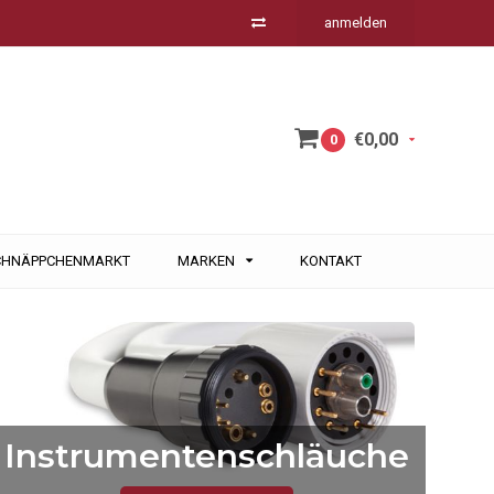
anmelden
€0,00
0
CHNÄPPCHENMARKT
MARKEN
KONTAKT
KaVo POWERgrip 
Instrumentenschläuche