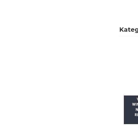
Kateg
WI
N
R