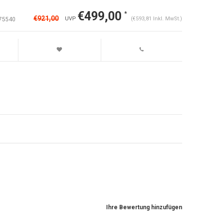
€499,00
*
€921,00
UVP
(€593,81 Inkl. MwSt.)
75540
Ihre Bewertung hinzufügen