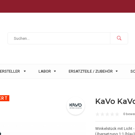
HERSTELLER
LABOR
ERSATZTEILE / ZUBEHÖR
S
ERT
KaVo KaV
0 bewe
Winkelstück mit Licht -
Übersetzung 1:1 (blau)