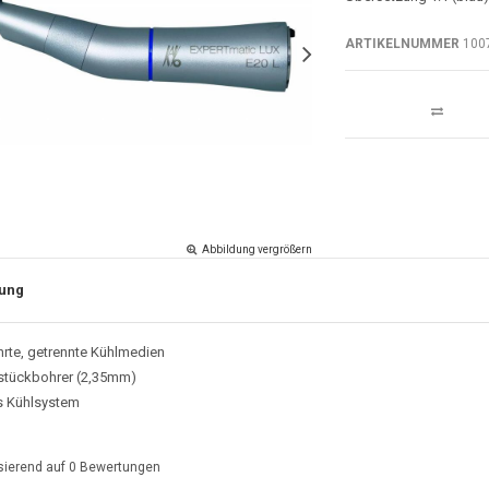
ARTIKELNUMMER
100
Abbildung vergrößern
ung
hrte, getrennte Kühlmedien
lstückbohrer (2,35mm)
es Kühlsystem
sierend auf
0
Bewertungen