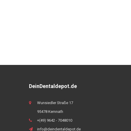
DeinDentaldepot.de
Wunsiedler Straße 17
95478 Kemnath
+(49) 9642 - 7048010
info@deindentaldepot.de