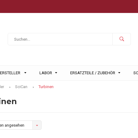
HERSTELLER
LABOR
ERSATZTEILE / ZUBEHÖR
S
ler
SciCan
Turbinen
inen
en angesehen