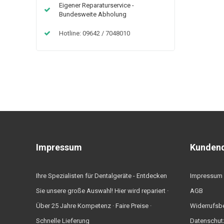
Eigener Reparaturservice -
Bundesweite Abholung
Hotline: 09642 / 7048010
Impressum
Kundend
Ihre Spezialisten für Dentalgeräte - Entdecken
Impressum
Sie unsere große Auswahl! Hier wird repariert ·
AGB
Über 25 Jahre Kompetenz · Faire Preise ·
Widerrufsb
Schnelle Lieferung
Datenschut