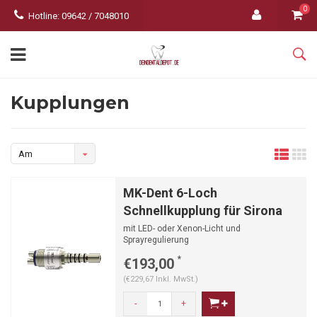
0
Hotline: 09642 / 7048010
Kupplungen
Am
meisten
MK-Dent 6-Loch
angesehen
Schnellkupplung für Sirona
mit LED- oder Xenon-Licht und
Sprayregulierung
*
€193,00
(€229,67 Inkl. MwSt.)
-
+