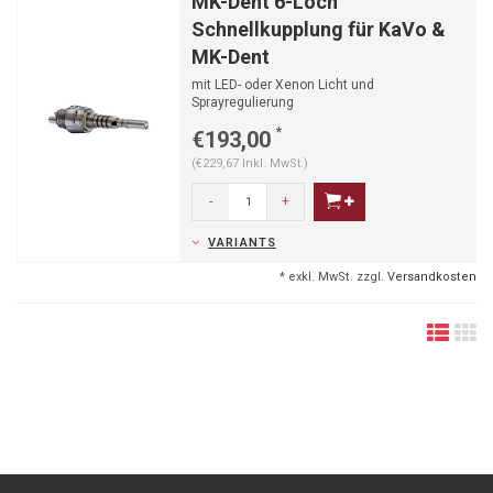
MK-Dent 6-Loch
Schnellkupplung für KaVo &
MK-Dent
mit LED- oder Xenon Licht und
Sprayregulierung
*
€193,00
(€229,67 Inkl. MwSt.)
-
+
VARIANTS
* exkl. MwSt. zzgl.
Versandkosten