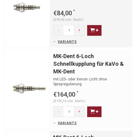
*
€84,00
(€99,96 Inkl. MwSt.)
-
+
VARIANTS
MK-Dent 6-Loch
Schnellkupplung für KaVo &
MK-Dent
mit LED- oder Xenon- Licht ohne
Sprayregulierung
*
€164,00
(€195,16 Inkl. MwSt.)
-
+
VARIANTS