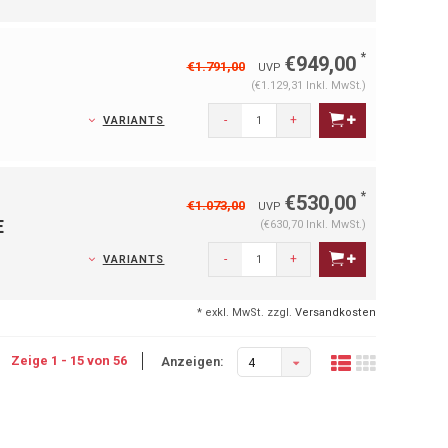
*
€949,00
€1.791,00
UVP
(€1.129,31 Inkl. MwSt.)
-
+
VARIANTS
*
€530,00
€1.073,00
UVP
E
(€630,70 Inkl. MwSt.)
-
+
VARIANTS
* exkl. MwSt. zzgl.
Versandkosten
Zeige 1 - 15 von 56
Anzeigen:
4