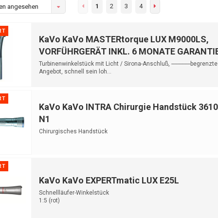
1
2
3
4
en angesehen
RT
KaVo KaVo MASTERtorque LUX M9000LS,
VORFÜHRGERÄT INKL. 6 MONATE GARANTI
Turbinenwinkelstück mit Licht / Sirona-Anschluß, -------------begrenzt
Angebot, schnell sein loh...
RT
KaVo KaVo INTRA Chirurgie Handstück 3610
N1
Chirurgisches Handstück
RT
KaVo KaVo EXPERTmatic LUX E25L
Schnellläufer-Winkelstück
1:5 (rot)
-AKTIONSANGEBOT-