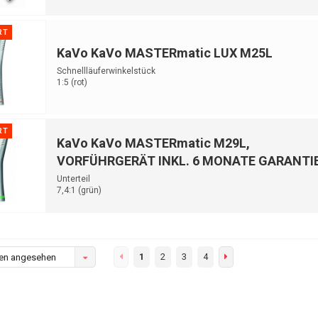
RT
KaVo KaVo MASTERmatic LUX M25L
Schnellläuferwinkelstück
1:5 (rot)
RT
KaVo KaVo MASTERmatic M29L,
VORFÜHRGERÄT INKL. 6 MONATE GARANTI
Unterteil
7,4:1 (grün)
-----------begrenztes Angebot, schnell sein lohnt sich!-------------
1
2
3
4
en angesehen