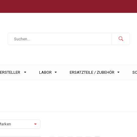
HERSTELLER
LABOR
ERSATZTEILE / ZUBEHÖR
S
o
arken