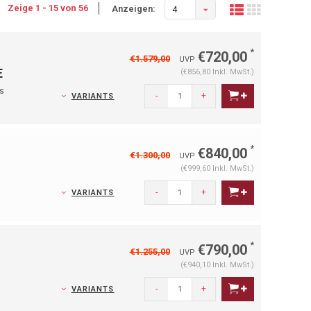
Zeige 1 - 15 von 56
Anzeigen:
4
*
€720,00
€1.579,00
UVP
E
(€856,80 Inkl. MwSt.)
es
-
+
VARIANTS
*
€840,00
€1.300,00
UVP
(€999,60 Inkl. MwSt.)
-
+
VARIANTS
*
€790,00
€1.255,00
UVP
(€940,10 Inkl. MwSt.)
-
+
VARIANTS