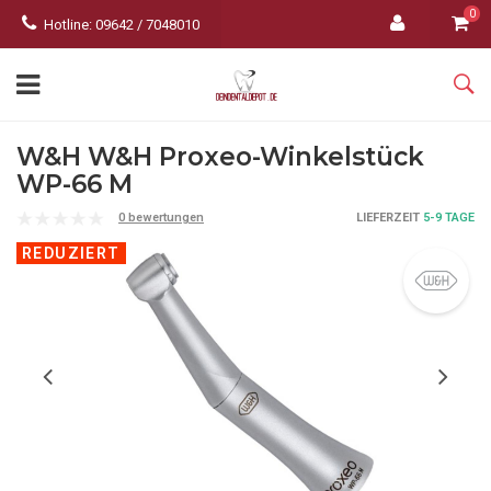
0
Hotline: 09642 / 7048010
W&H W&H Proxeo-Winkelstück
WP-66 M
0 bewertungen
LIEFERZEIT
5-9 TAGE
REDUZIERT