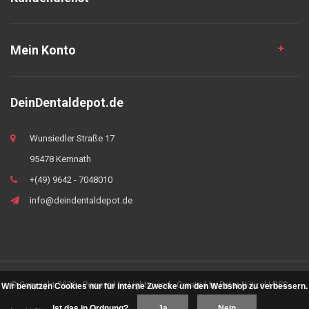
Mein Konto
DeinDentaldepot.de
Wunsiedler Straße 17
95478 Kemnath
+(49) 9642 - 7048010
info@deindentaldepot.de
© Copyright 2026 - Powered by
Lightspeed
- Created by
Peter Nützel
|
RSS
Wir benutzen Cookies nur für interne Zwecke um den Webshop zu verbessern.
Ist das in Ordnung?
Ja
Nein