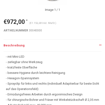
Image
1
/ 1
€972,00
*
(€1.156,68 Inkl. MwSt.)
ARTIKELNUMMER
30040000
Beschreibung
- mit Mini-LED
- zerlegbar ohne Werkzeug
- kratzfeste Oberfläche
- bessere Hygiene durch leichtere Reinigung
- Hexagon-Spannsystem
- Sprayclip für links und rechts (individuell Adaptierbar für beste Sicht
auf das Operationsfeld)
- Ermüdungsfreies Arbeiten durch ergonimisches Design
- für chirurgische Bohrer und Fräser mit Winkelstückschaft Ø 2,35 mm