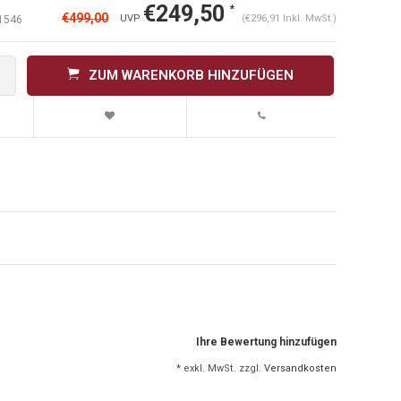
€249,50
*
€499,00
UVP
(€296,91 Inkl. MwSt.)
1546
ZUM WARENKORB HINZUFÜGEN
Ihre Bewertung hinzufügen
* exkl. MwSt. zzgl.
Versandkosten