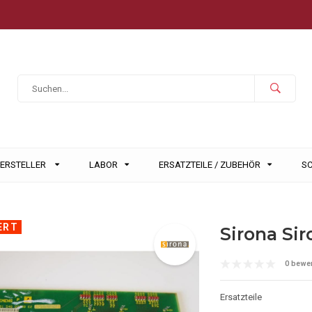
HERSTELLER
LABOR
ERSATZTEILE / ZUBEHÖR
S
ERT
Sirona Si
0 bewe
Ersatzteile