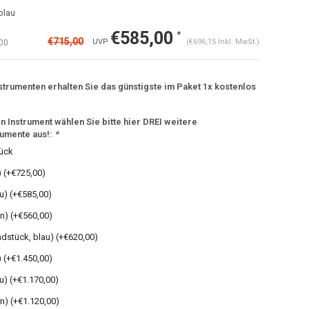
blau
€585,00
*
€715,00
UVP
(€696,15 Inkl. MwSt.)
00
strumenten erhalten Sie das günstigste im Paket 1x kostenlos
 Instrument wählen Sie bitte hier DREI weitere
rumente aus!:
*
tück
Abbildung vergrößern
) (+€725,00)
u) (+€585,00)
n) (+€560,00)
dstück, blau) (+€620,00)
 (+€1.450,00)
u) (+€1.170,00)
n) (+€1.120,00)