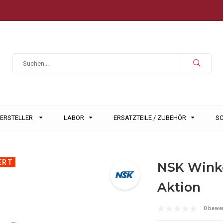
HERSTELLER
LABOR
ERSATZTEILE / ZUBEHÖR
S
ERT
NSK Winke
Aktion
0 bewe