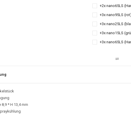
+2x nano65LS (Han
+3x nano95LS (rot)
+3x nano25LS (bla
+3x nano15LS (grü
+3x nano65LS (Han
ung
nkelstück
ragung
 8,9 * H 13,4 mm
 Spraykühlung