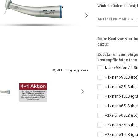
Winkelstück mit Licht, 
ARTIKELNUMMER
C11
Beim Kauf von vier In
dazu::
Zusätzlich zum obigen
kostenpflichtige Inst
keine Aktion / 1 S
Abbildung vergrößern
+1x nano95LS (rot
+1x nano25LS (bla
+1x nano15LS (grü
+1x nano65LS (han
+2x nano95LS (rot)
+2x nano25LS (bla
+2x nano15LS (grü