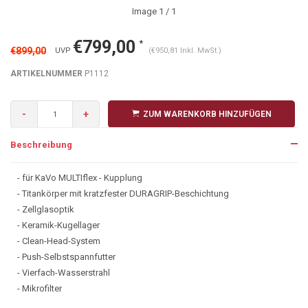
Image
1
/ 1
€799,00
*
€899,00
UVP
(€950,81 Inkl. MwSt.)
ARTIKELNUMMER
P1112
-
+
ZUM WARENKORB HINZUFÜGEN
Beschreibung
- für KaVo MULTIflex - Kupplung
- Titankörper mit kratzfester DURAGRIP-Beschichtung
- Zellglasoptik
- Keramik-Kugellager
- Clean-Head-System
- Push-Selbstspannfutter
- Vierfach-Wasserstrahl
- Mikrofilter