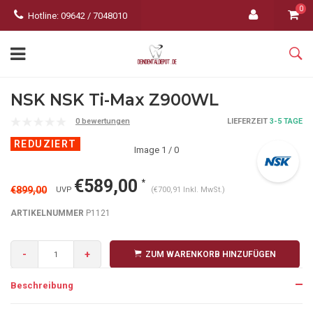
0
Hotline: 09642 / 7048010
NSK NSK Ti-Max Z900WL
0 bewertungen
LIEFERZEIT
3-5 TAGE
REDUZIERT
Image
1
/ 0
€589,00
*
€899,00
UVP
(€700,91 Inkl. MwSt.)
ARTIKELNUMMER
P1121
-
+
ZUM WARENKORB HINZUFÜGEN
Beschreibung