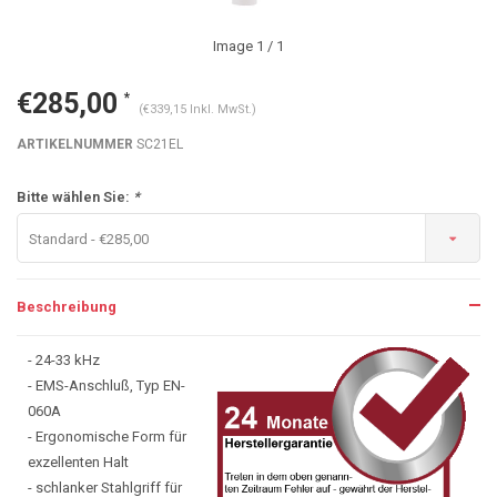
Image
1
/ 1
€285,00
*
(€339,15 Inkl. MwSt.)
ARTIKELNUMMER
SC21EL
Bitte wählen Sie:
*
Standard - €285,00
Beschreibung
- 24-33 kHz
- EMS-Anschluß, Typ EN-
060A
- Ergonomische Form für
exzellenten Halt
- schlanker Stahlgriff für