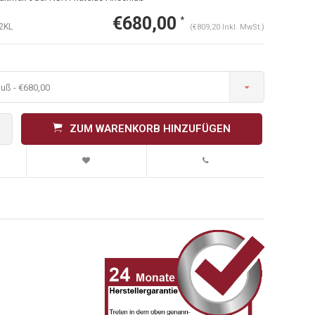
€680,00
*
2KL
(€809,20 Inkl. MwSt.)
uß - €680,00
ZUM WARENKORB HINZUFÜGEN