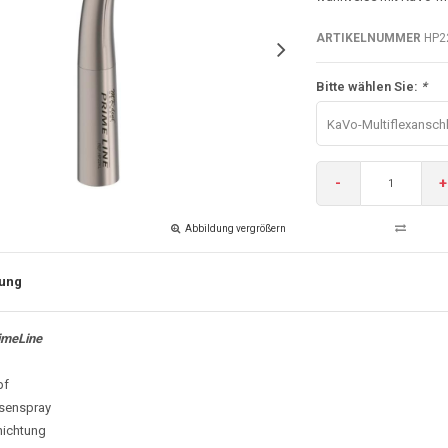
ARTIKELNUMMER
HP2
Bitte wählen Sie:
*
KaVo-Multiflexanschl
-
+
Abbildung vergrößern
ung
imeLine
pf
üsenspray
hichtung