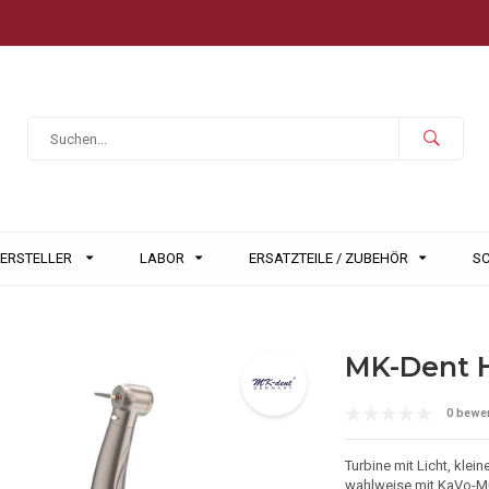
HERSTELLER
LABOR
ERSATZTEILE / ZUBEHÖR
S
MK-Dent H
0 bewe
Turbine mit Licht, klein
wahlweise mit KaVo-Mu