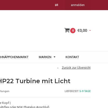
anmelden
€0,00
0
CHNÄPPCHENMARKT
MARKEN
KONTAKT
Zurück zur Übersicht
P22 Turbine mit Licht
LIEFERZEIT
5-9 TAGE
rtungen
er Kopf |
ltiflex oder NSK Phatelus Anschluß