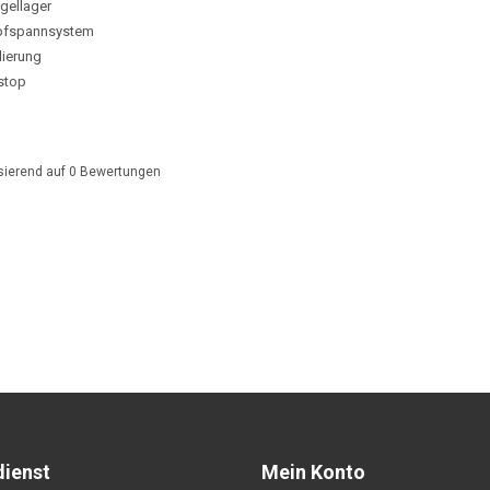
gellager
pfspannsystem
lierung
stop
sierend auf
0
Bewertungen
ienst
Mein Konto