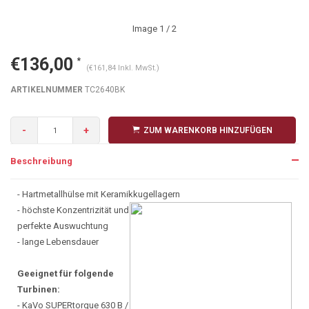
Image
1
/ 2
€136,00
*
(€161,84 Inkl. MwSt.)
ARTIKELNUMMER
TC2640BK
-
+
ZUM WARENKORB HINZUFÜGEN
Beschreibung
- Hartmetallhülse mit Keramikkugellagern
- höchste
Konzentrizität und
perfekte Auswuchtung
- lange Lebensdauer
Geeignet für folgende
Turbinen:
- KaVo SUPERtorque 630 B /