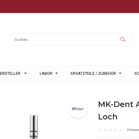
HERSTELLER
LABOR
ERSATZTEILE / ZUBEHÖR
S
MK-Dent A
Loch
0 bewe