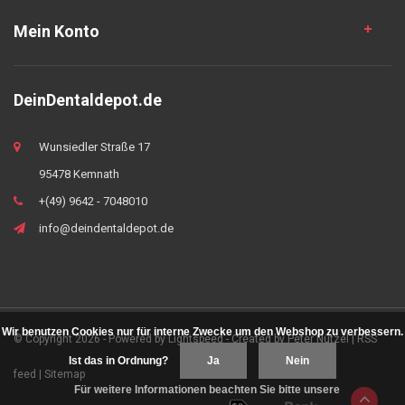
Mein Konto
DeinDentaldepot.de
Wunsiedler Straße 17
95478 Kemnath
+(49) 9642 - 7048010
info@deindentaldepot.de
Wir benutzen Cookies nur für interne Zwecke um den Webshop zu verbessern.
© Copyright 2026 - Powered by
Lightspeed
- Created by
Peter Nützel
|
RSS
Ist das in Ordnung?
Ja
Nein
feed
|
Sitemap
Für weitere Informationen beachten Sie bitte unsere