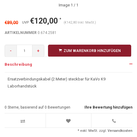
Image
1
/ 1
€120,00
*
€89,00
UVP
(€142,80 Inkl. MwSt.)
ARTIKELNUMMER
0.674.2581
-
+
ZUM WARENKORB HINZUFÜGEN
Beschreibung
Ersatzverbindungskabel (2 Meter) steckbar für KaVo K9
Laborhandstück
0
Sterne, basierend auf
0
Bewertungen
Ihre Bewertung hinzufügen
* exkl. MwSt. zzgl.
Versandkosten