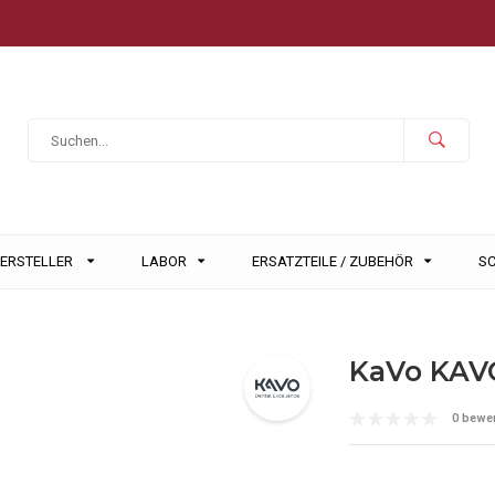
HERSTELLER
LABOR
ERSATZTEILE / ZUBEHÖR
S
KaVo KAVO
0 bewe