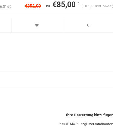
€85,00
*
€352,00
UVP
(€101,15 Inkl. MwSt.)
6.8160
Ihre Bewertung hinzufügen
* exkl. MwSt. zzgl.
Versandkosten