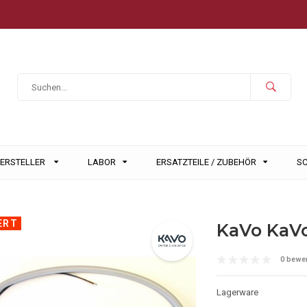
HERSTELLER
LABOR
ERSATZTEILE / ZUBEHÖR
S
ERT
KaVo KaVo
0 bewe
Lagerware