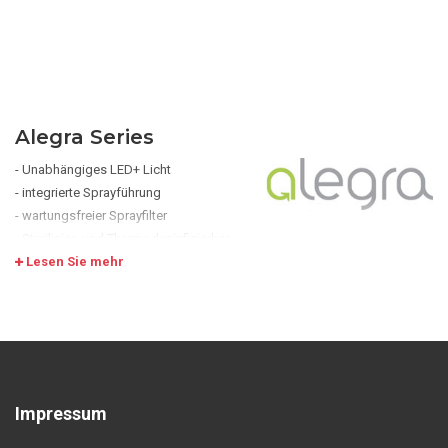
Alegra Series
- Unabhängiges LED+ Licht
- integrierte Sprayführung
- wartungsfreier Sprayfilter
- Sterilisier- und Thermodesinfizierbar
- robustes Design
Lesen Sie mehr
- 12 Monate Garantie
Impressum