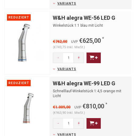
VARIANTS
W&H alegra WE-56 LED G
REDUZIERT
Winkelstück 1:1 blau mit Licht
*
€625,00
€742,00
UVP
(€743,75 Inkl. MwSt.)
-
+
VARIANTS
W&H alegra WE-99 LED G
REDUZIERT
Schnelllauf-Winkelstück 1:4,5 orange mit
Licht
*
€810,00
€1.009,00
UVP
(€963,90 Inkl. MwSt.)
-
+
VARIANTS