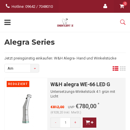
0
Hotline: 09642 / 7048010
Alegra Series
Jetzt preisgünstig einkaufen: W&H Alegra- Hand und Winkelstücke
Am
meisten
W&H alegra WE-66 LED G
REDUZIERT
angesehen
Untersetzungs-Winkelstück 4:1 grün mit
Licht
*
€780,00
€812,00
UVP
(€928,20 Inkl. MwSt.)
-
+