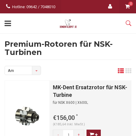
0
Hotline: 09642 / 7048010
Premium-Rotoren für NSK-
Turbinen
Am
meisten
MK-Dent Ersatzrotor für NSK-
angesehen
Turbine
für NSK X600 | X600L
*
€156,00
(€185,64 Inkl. MwSt.)
-
+