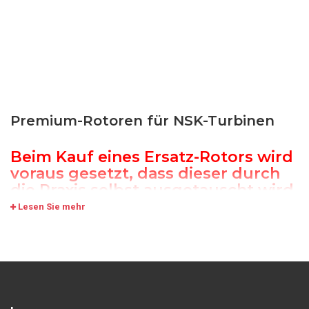
Premium-Rotoren für NSK-Turbinen
Beim Kauf eines Ersatz-Rotors wird
voraus gesetzt, dass dieser durch
die Praxis selbst ausgetauscht wird
und entsprechendes Werkzeug
Lesen Sie mehr
vorhanden ist.