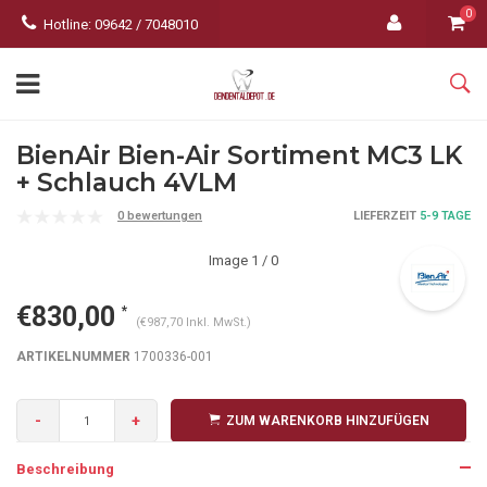
0
Hotline: 09642 / 7048010
BienAir Bien-Air Sortiment MC3 LK
+ Schlauch 4VLM
0 bewertungen
LIEFERZEIT
5-9 TAGE
Image
1
/ 0
€830,00
*
(€987,70 Inkl. MwSt.)
ARTIKELNUMMER
1700336-001
-
+
ZUM WARENKORB HINZUFÜGEN
Beschreibung